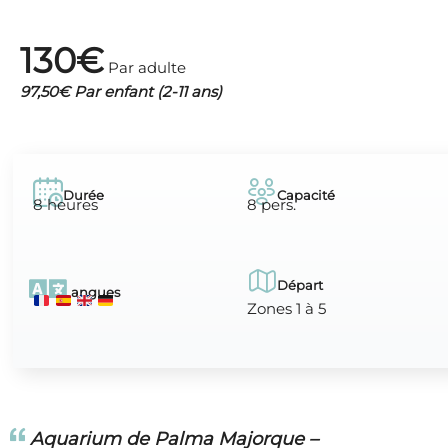
130€
Par adulte
97,50€ Par enfant (2-11 ans)
Durée
Capacité
8 heures
8 pers.
Départ
Langues
Zones 1 à 5
Aquarium de Palma Majorque –