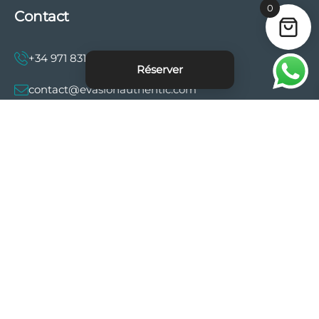
0
Contact
+34 971 831 997
Réserver
contact@evasionauthentic.com
Avenida Comte de Sallent 19, 2º, 2A 07003 -
Palma
MON COMPTE