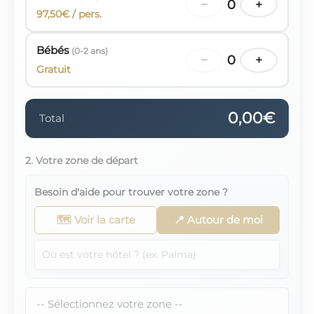
−
0
+
97,50€ / pers.
Bébés
(0-2 ans)
−
0
+
Gratuit
0,00€
Total
2. Votre zone de départ
Besoin d'aide pour trouver votre zone ?
🗺️ Voir la carte
📍 Autour de moi