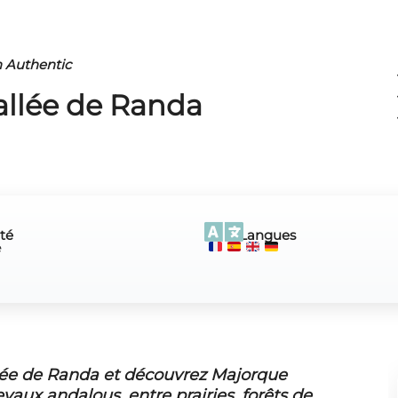
n Authentic
vallée de Randa
té
Langues
é
llée de Randa et découvrez Majorque
aux andalous, entre prairies, forêts de