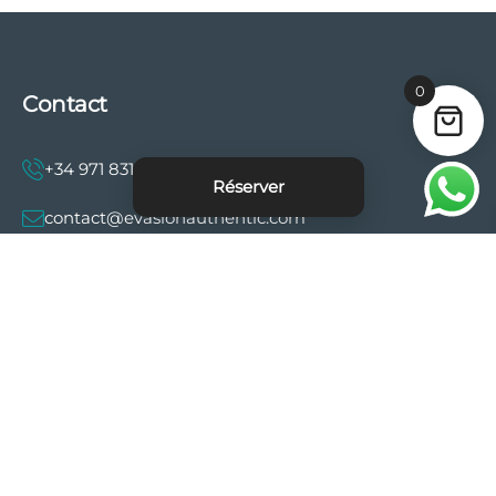
0
Contact
+34 971 831 997
Réserver
contact@evasionauthentic.com
Avenida Comte de Sallent 19, 2º, 2A 07003 -
Palma
MON COMPTE