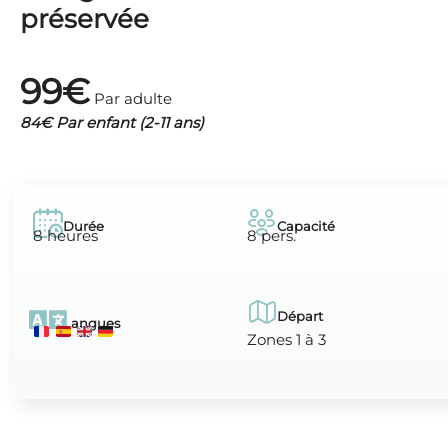
préservée
99€
Par adulte
84€ Par enfant (2-11 ans)
Durée
Capacité
8 heures
8 pers.
Départ
Langues
Zones 1 à 3