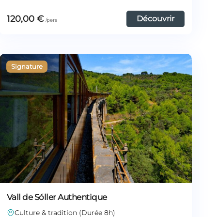
120,00
€
Découvrir
Vall de Sóller Authentique
Culture & tradition (Durée 8h)