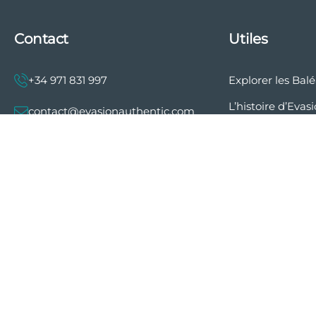
Contact
Utiles
+34 971 831 997
Explorer les Bal
L’histoire d’Evas
contact@evasionauthentic.com
Mentions légales
Avenida Comte de Sallent 19, 2º,
de confidentialit
2A 07003 - Palma
Conditions géné
vente
MON COMPTE
Préférences en 
cookies