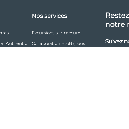
Restez
Nos services
notre 
éares
Excursions sur-mesure
Suivez n
ion Authentic
Collaboration BtoB (nous
rejoindre)
 et politique
é
Voyage en groupe
rales de
Transfert VP
Contact
matière de