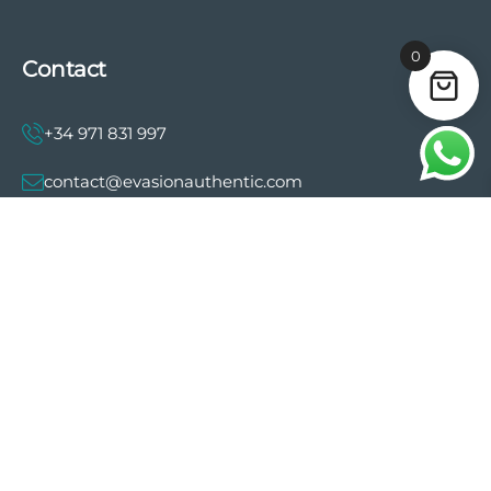
0
Contact
+34 971 831 997
contact@evasionauthentic.com
Avenida Comte de Sallent 19, 2º, 2A 07003 -
Palma
MON COMPTE