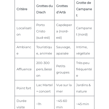
Grotte de
Grottes du
Grottes
Critère
Campane
Drach
d’Artà
t
Porto
Capdeper
Localisati
Campane
Cristo
a (nord-
on
t (nord)
(sud-est)
est)
Ambianc
Touristiqu
Sauvage,
Intime,
e
e, animée
apaisée
végétale
200-300
Très peu
Petits
Affluence
pers./sessi
fréquenté
groupes
on
e
Lac Martel
Vue sur la
Jardins &
Point fort
+ concert
mer
nature
Durée
~45-60
~1h
~45 min
visite
min