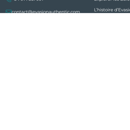
L’histoire d’Evas
contact@evasionauthentic.com
Mentions légales
Avenida Comte de Sallent 19, 2º,
de confidentialit
2A 07003 - Palma
Conditions géné
vente
MON COMPTE
Préférences en 
cookies