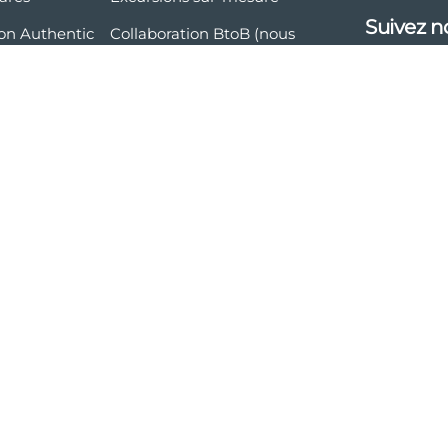
Suivez n
ion Authentic
Collaboration BtoB (nous
rejoindre)
 et politique
é
Voyage en groupe
rales de
Transfert VP
Contact
matière de