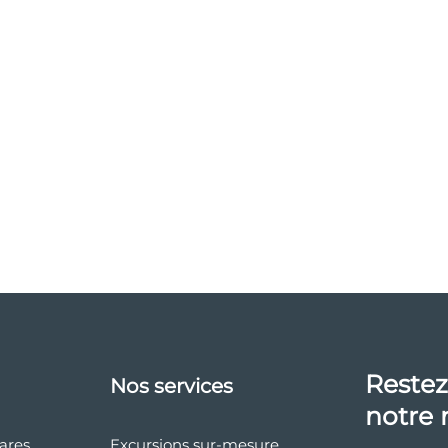
Restez
Nos services
notre 
éares
Excursions sur-mesure