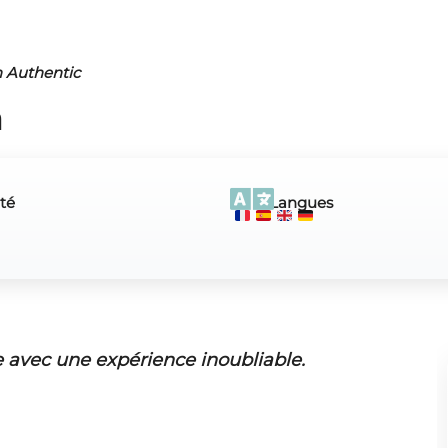
n Authentic
a
té
Langues
e av
ec une expérience inoubliable.