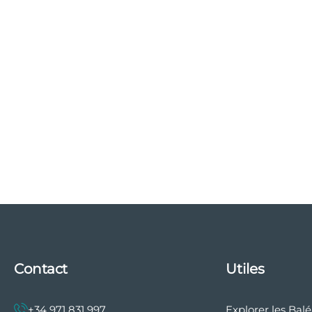
Contact
Utiles
+34 971 831 997
Explorer les Bal