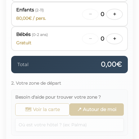
Enfants
(2-11)
−
0
+
80,00€ / pers.
Bébés
(0-2 ans)
−
0
+
Gratuit
0,00€
Total
2. Votre zone de départ
Besoin d'aide pour trouver votre zone ?
🗺️ Voir la carte
📍 Autour de moi