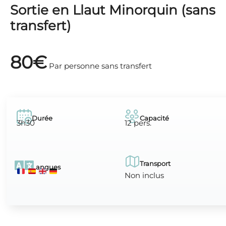
Sortie en Llaut Minorquin (sans
transfert)
80€
Par personne sans transfert
Durée
Capacité
3h30
12 pers.
Transport
Langues
Non inclus