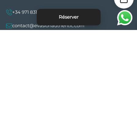
+34 971 831 997
Réserver
contact@evasionauthentic.com
Avenida Comte de Sallent 19, 2º, 2A 07003 -
Palma
MON COMPTE
Utiles