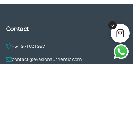
0
Contact
+34 971 831 997
contact@evasionauthentic.com
Avenida Comte de Sallent 19, 2º, 2A 07003 -
Palma
MON COMPTE