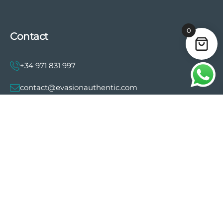
0
Contact
+34 971 831 997
contact@evasionauthentic.com
Avenida Comte de Sallent 19, 2º, 2A 07003 -
Palma
MON COMPTE