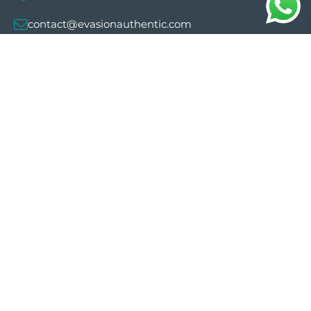
contact@evasionauthentic.com
Avenida Comte de Sallent 19, 2º, 2A 07003 -
Palma
MON COMPTE
Utiles