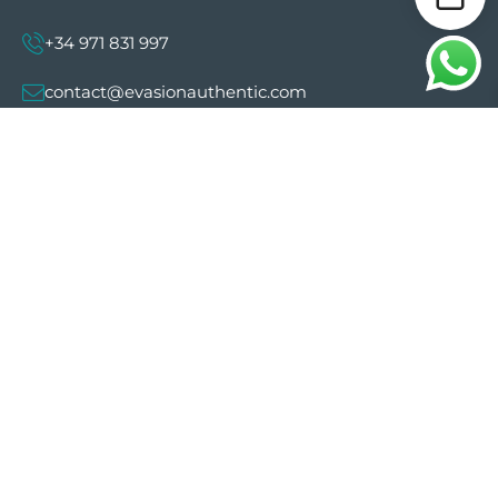
+34 971 831 997
contact@evasionauthentic.com
Avenida Comte de Sallent 19, 2º, 2A 07003 -
Palma
MI CUENTA
Útil