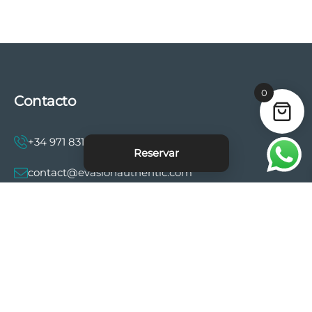
0
Contacto
+34 971 831 997
Reservar
contact@evasionauthentic.com
Avenida Comte de Sallent 19, 2º, 2A 07003 -
Palma
MI CUENTA