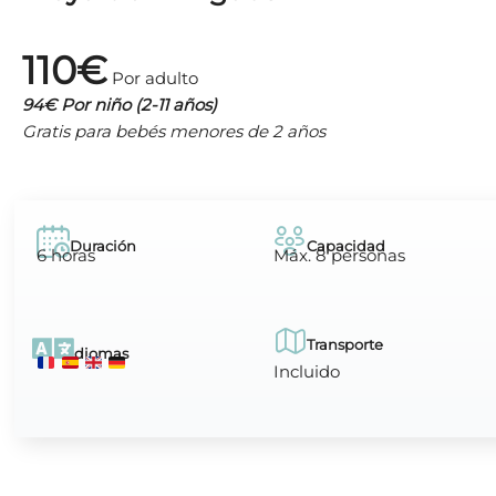
110€
Por adulto
94€ Por niño (2-11 años)
Gratis para bebés menores de 2 años
Duración
Capacidad
6 horas
Máx. 8 personas
Transporte
Idiomas
Incluido