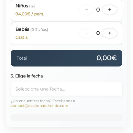
Niños
(12)
−
0
+
94,00€ / pers.
Bebés
(0-2 años)
−
0
+
Gratis
0,00€
Total
3. Elige la fecha
¿No encuentras fecha? Escríbenos a
contact@evasionauthentic.com