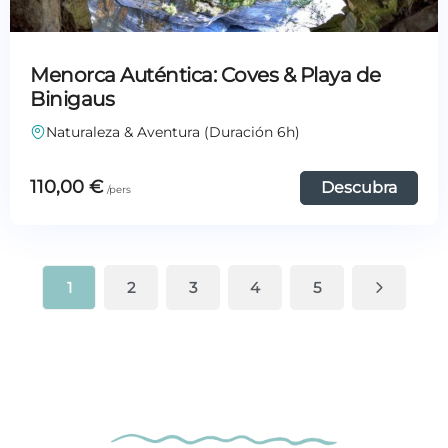
Menorca Auténtica: Coves & Playa de
Binigaus
Naturaleza & Aventura (Duración 6h)
110,00
€
Descubra
1
2
3
4
5