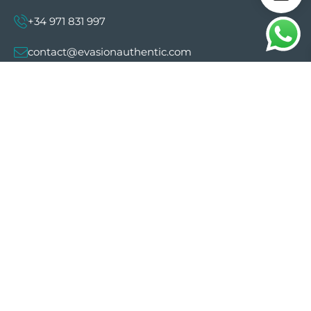
+34 971 831 997
contact@evasionauthentic.com
Avenida Comte de Sallent 19, 2º, 2A 07003 -
Palma
MI CUENTA
Útil