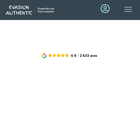
4.9
2 633 avis
Experiencias en los
Baleares
Desde
las calas secretas de Mallorca
hasta las
aguas
turquesas de Formentera
, pasando por la
energía
de Ibiza
y la
autenticidad de Menorca
, explore las
Islas Baleares a través de
experiencias únicas en
tierra y mar.