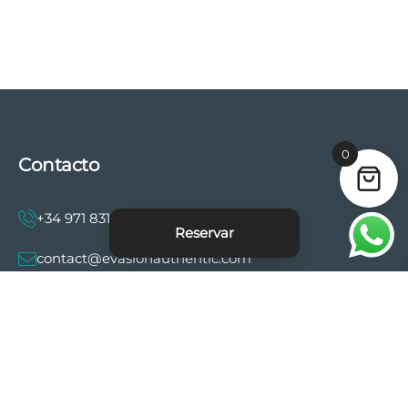
0
Contacto
+34 971 831 997
Reservar
contact@evasionauthentic.com
Avenida Comte de Sallent 19, 2º, 2A 07003 -
Palma
MI CUENTA