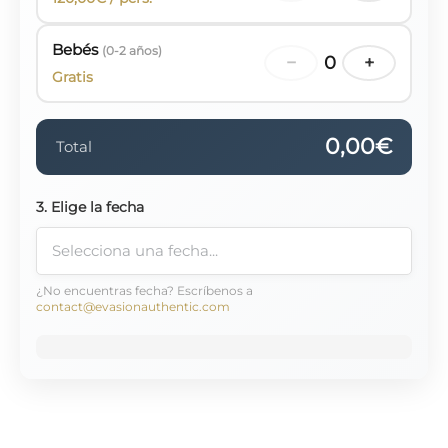
Bebés
(0-2 años)
−
0
+
Gratis
0,00€
Total
3. Elige la fecha
¿No encuentras fecha? Escríbenos a
contact@evasionauthentic.com