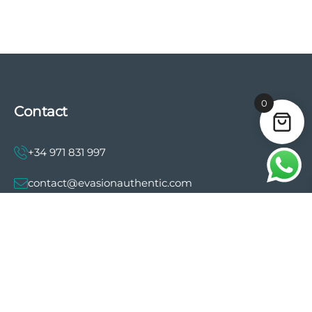
0
Contact
+34 971 831 997
contact@evasionauthentic.com
Avenida Comte de Sallent 19, 2º, 2A 07003 -
Palma
MON COMPTE