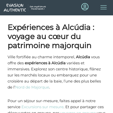
Expériences à Alcúdia
:
voyage au cœur du
patrimoine majorquin
Ville fortifiée au charme intemporel,
Alcúdia
vous
offre des
expériences à Alcúdia
variées et
immersives. Explorez son centre historique, flânez
sur les marchés locaux ou embarquez pour une
croisière au départ de la baie, l’une des plus belles
de l’
Nord de Majorque
.
Pour un séjour sur-mesure, faites appel à notre
service
Excursions sur mesure
. Et pour partager ces
découvertes en groupe, nos
voyages en groupe
vous