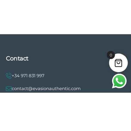
0
Contact
+34 971 831 997
contact@evasionauthentic.com
Avenida Comte de Sallent 19, 2º, 2A 07003 -
Palma
MON COMPTE