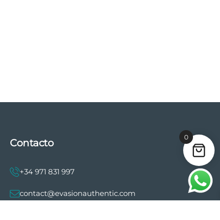
0
Contacto
+34 971 831 997
contact@evasionauthentic.com
Avenida Comte de Sallent 19, 2º, 2A 07003 -