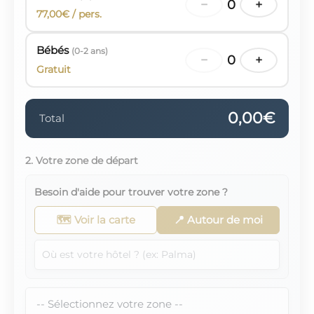
−
0
+
77,00€ / pers.
Bébés
(0-2 ans)
−
0
+
Gratuit
0,00€
Total
2. Votre zone de départ
Besoin d'aide pour trouver votre zone ?
🗺️ Voir la carte
📍 Autour de moi