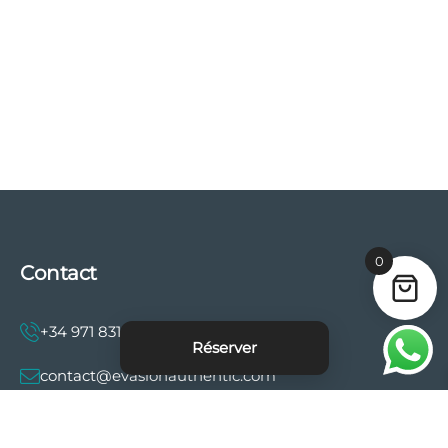
0
Contact
+34 971 831 997
Réserver
contact@evasionauthentic.com
Avenida Comte de Sallent 19, 2º, 2A 07003 -
Palma