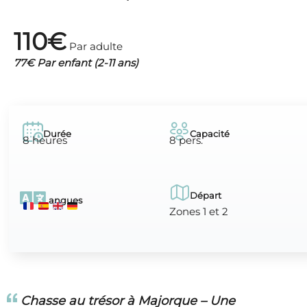
110€
Par adulte
77€ Par enfant (2-11 ans)
Durée
Capacité
8 heures
8 pers.
Départ
Langues
Zones 1 et 2
Chasse au trésor à Majorque – Une