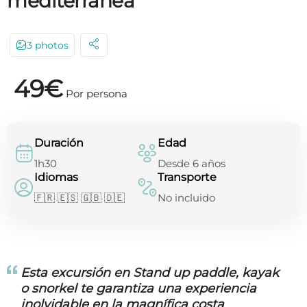
mediterránea
3 photos
49€
Por persona
Duración
Edad
1h30
Desde 6 años
Idiomas
Transporte
🇫🇷 🇪🇸 🇬🇧 🇩🇪
No incluido
Esta excursión en Stand up paddle, kayak
o snorkel
te garantiza una experiencia
inolvidable en la magnífica costa