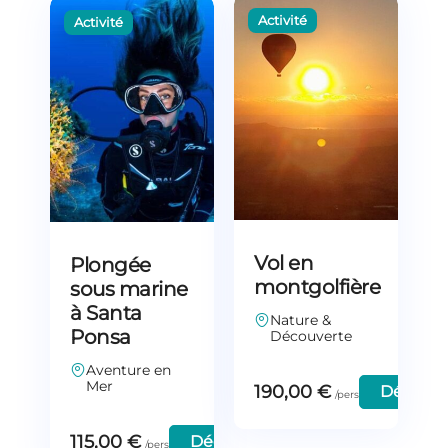
Vol en
Plongée
montgolfière
sous marine
à Santa
Nature &
Ponsa
Découverte
Aventure en
Mer
190,00
€
Découvr
115,00
€
Découvrir