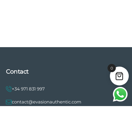
0
Contact
+34 971 831 997
contact@evasionauthentic.com
Avenida Comte de Sallent 19, 2º, 2A 07003 -
Palma