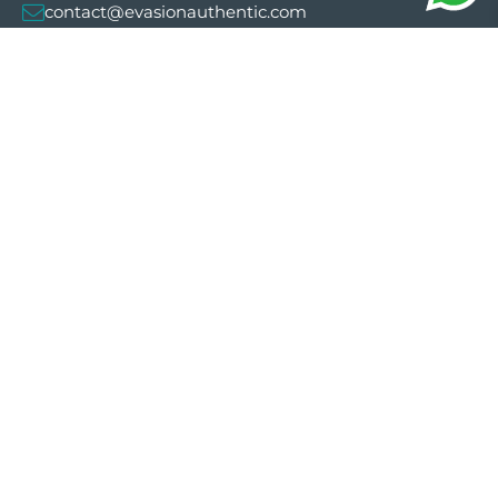
contact@evasionauthentic.com
Avenida Comte de Sallent 19, 2º, 2A 07003 -
Palma
MON COMPTE
Utiles
Explorer les Baléares