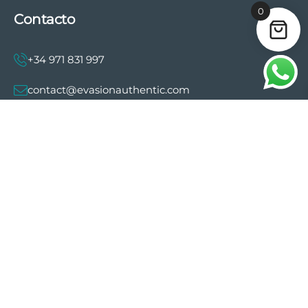
0
Contacto
+34 971 831 997
contact@evasionauthentic.com
Avenida Comte de Sallent 19, 2º, 2A 07003 -
Palma
MI CUENTA