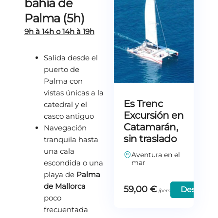
bahía de
Palma (5h)
9h à 14h o 14h à 19h
Salida desde el
puerto de
Palma con
vistas únicas a la
Es Trenc
catedral y el
Excursión en
casco antiguo
Catamarán,
Navegación
sin traslado
tranquila hasta
una cala
Aventura en el
escondida o una
mar
playa de
Palma
de Mallorca
59,00
€
Descubra
poco
frecuentada