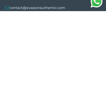
contact@evasionauthentic.com
Avenida Comte de Sallent 19, 2º, 2A 07003 -
Palma
MI CUENTA
Útil