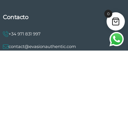
0
Contacto
+34 971 831 997
contact@evasionauthentic.com
Avenida Comte de Sallent 19, 2º, 2A 07003 - Palma
MI CUENTA