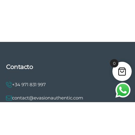
0
Contacto
+34 971 831 997
contact@evasionauthentic.com
Avenida Comte de Sallent 19, 2º, 2A 07003 -
Palma
MI CUENTA