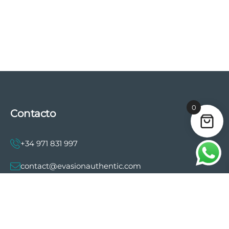
0
Contacto
+34 971 831 997
contact@evasionauthentic.com
Avenida Comte de Sallent 19, 2º, 2A 07003 -
Palma
MI CUENTA