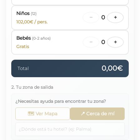
Niños
(12)
−
0
+
102,00€ / pers.
Bebés
(0-2 años)
−
0
+
Gratis
0,00€
Total
2. Tu zona de salida
¿Necesitas ayuda para encontrar tu zona?
🗺️ Ver Mapa
📍 Cerca de mí