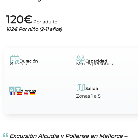
120€
Por adulto
102€ Por niño (2-11 años)
Duración
Capacidad
8 horas
Máx. 8 personas
Salida
Idiomas
Zonas 1 a 5
Excursión Alcudia y Pollensa en Mallorca –