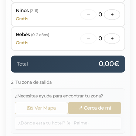
Niños
(2-11)
−
0
+
Gratis
Bebés
(0-2 años)
−
0
+
Gratis
0,00€
Total
2. Tu zona de salida
¿Necesitas ayuda para encontrar tu zona?
🗺️ Ver Mapa
📍 Cerca de mí