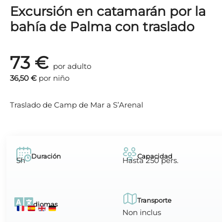
Excursión en catamarán por la
bahía de Palma con traslado
73 €
por adulto
36,50 €
por niño
Traslado de Camp de Mar a S’Arenal
Duración
Capacidad
5h
Hasta 250 pers.
Transporte
Idiomas
Non inclus