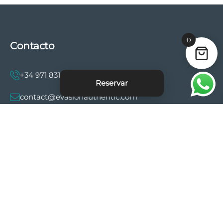
0
Contacto
+34 971 831 997
Reservar
contact@evasionauthentic.com
Avenida Comte de Sallent 19, 2º, 2A 07003 -
Palma
MI CUENTA