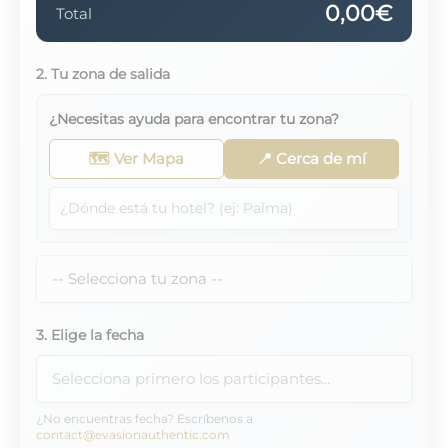
0,00€
Total
2. Tu zona de salida
¿Necesitas ayuda para encontrar tu zona?
🗺️ Ver Mapa
📍 Cerca de mí
3. Elige la fecha
¿No encuentras fecha? Escríbenos a
contact@evasionauthentic.com