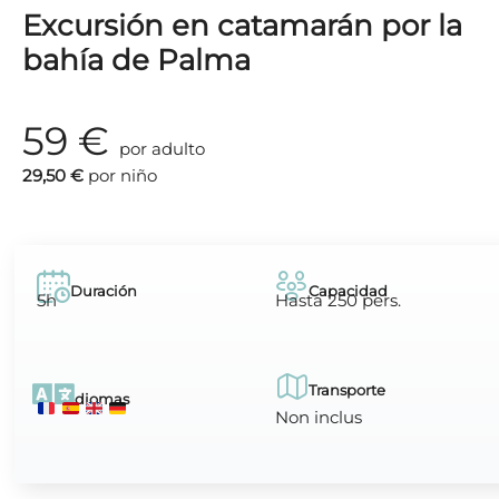
Excursión en catamarán por la
bahía de Palma
59 €
por adulto
29,50 €
por niño
Duración
Capacidad
5h
Hasta 250 pers.
Transporte
Idiomas
Non inclus