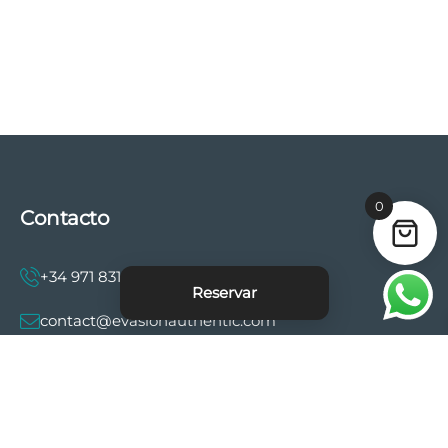
0
Contacto
+34 971 831 997
Reservar
contact@evasionauthentic.com
Avenida Comte de Sallent 19, 2º, 2A 07003 -
Palma
MI CUENTA