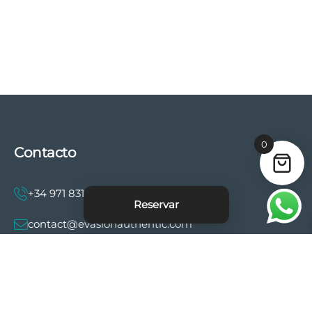
0
Contacto
+34 971 831 997
Reservar
contact@evasionauthentic.com
Avenida Comte de Sallent 19, 2º, 2A 07003 -
Palma
MI CUENTA