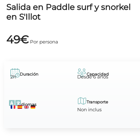
Salida en Paddle surf y snorkel
en S'Illot
49€
Por persona
Duración
Capacidad
2h
Desde 6 años
Transporte
Idiomas
Non inclus