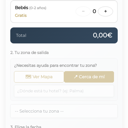
Bebés
(0-2 años)
−
0
+
Gratis
0,00€
Total
2. Tu zona de salida
¿Necesitas ayuda para encontrar tu zona?
🗺️ Ver Mapa
📍 Cerca de mí
3. Elige la fecha