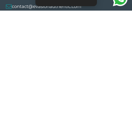
contact@evasionauthentic.com
Avenida Comte de Sallent 19, 2º, 2A 07003 -
Palma
MI CUENTA
Útil
Experiencias en los Baleares