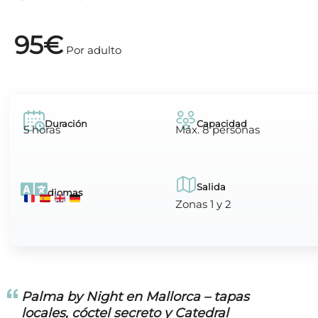
95€
Por adulto
Duración
Capacidad
5 horas
Máx. 8 personas
Salida
Idiomas
Zonas 1 y 2
Palma by Night en Mallorca – tapas
locales, cóctel secreto y Catedral