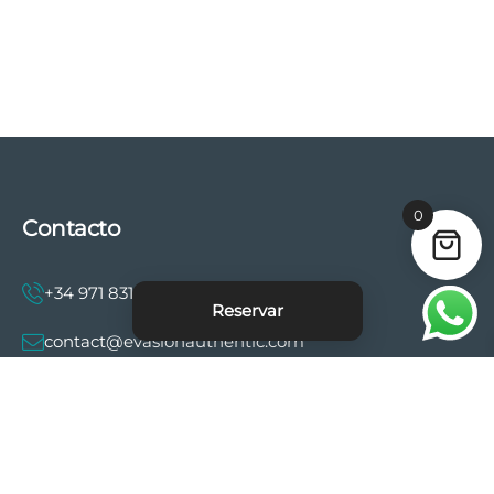
0
Contacto
+34 971 831 997
Reservar
contact@evasionauthentic.com
Avenida Comte de Sallent 19, 2º, 2A 07003 -
Palma
MI CUENTA