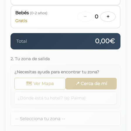
Bebés
(0-2 años)
−
0
+
Gratis
0,00€
Total
2. Tu zona de salida
¿Necesitas ayuda para encontrar tu zona?
🗺️ Ver Mapa
📍 Cerca de mí