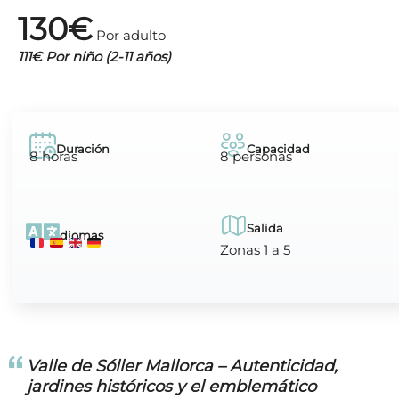
130€
Por adulto
111€ Por niño (2-11 años)
Duración
Capacidad
8 horas
8 personas
Salida
Idiomas
Zonas 1 a 5
Valle de Sóller Mallorca – Autenticidad,
jardines históricos y el emblemático