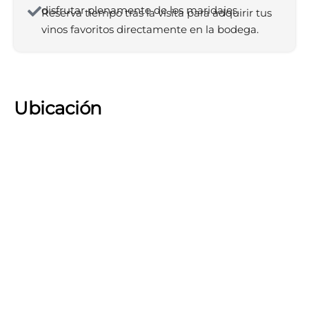
disfrutar plenamente de los maridajes.
Reserva tiempo tras la visita para adquirir tus
vinos favoritos directamente en la bodega.
Ubicación