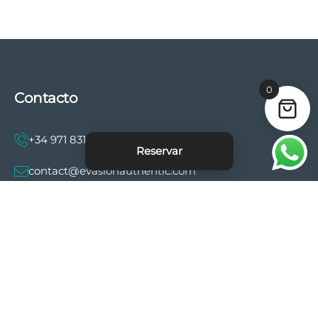
0
Contacto
+34 971 831 997
Reservar
contact@evasionauthentic.com
Avenida Comte de Sallent 19, 2º, 2A 07003 -
Palma
MI CUENTA