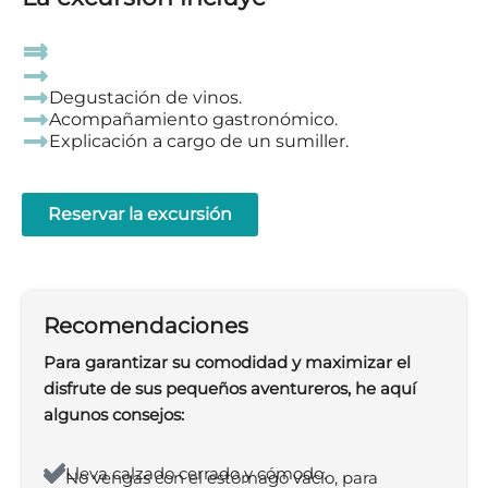
Degustación de vinos.
Acompañamiento gastronómico.
Explicación a cargo de un sumiller.
Reservar la excursión
Recomendaciones
Para garantizar su comodidad y maximizar el
disfrute de sus pequeños aventureros, he aquí
algunos consejos:
Lleva calzado cerrado y cómodo.
No vengas con el estómago vacío, para